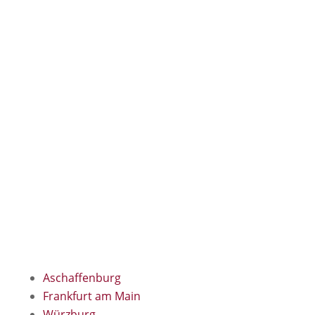
Kostenfreier und persönlicher Abhol- und
Bringservice für die Teppichreinigung und
Teppichreparatur in folgenden Regionen:
Aschaffenburg
Frankfurt am Main
Würzburg